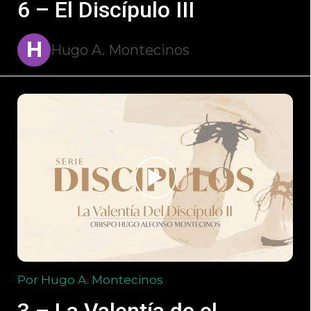
6 – El Discípulo III
H
Hugo A. Montecinos
Por Hugo A. Montecinos
3 – La Valentía de el