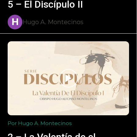
5 – El Discípulo II
H
Hugo A. Montecinos
Por Hugo A. Montecinos
2 – La Valentía de el