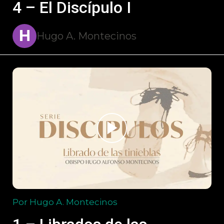
4 – El Discípulo I
H
Hugo A. Montecinos
Por Hugo A. Montecinos